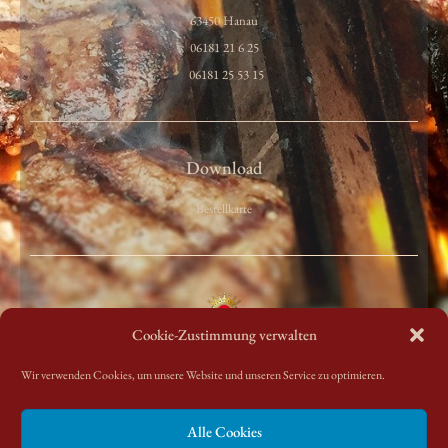
63450 Hanau
06181 21 6 25
06181 25 53 15
Download
Bestellkarte
Cookie-Zustimmung verwalten
Wir verwenden Cookies, um unsere Website und unseren Service zu optimieren.
F
I
T
L
X
a
n
w
i
i
Alle Cookies
c
s
i
n
n