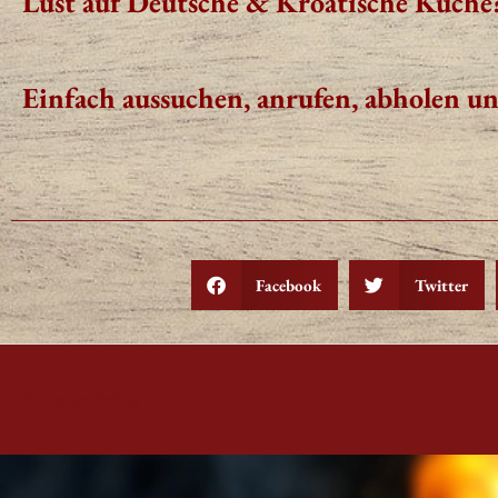
Lust auf Deutsche & Kroatische Küche
Einfach aussuchen, anrufen,
abholen u
Facebook
Twitter
←
Vorheriger Beitrag