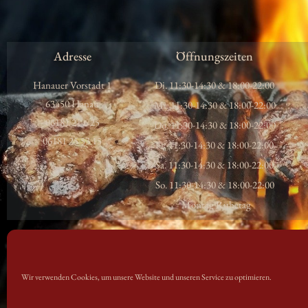
Adresse
Öffnungszeiten
Hanauer Vorstadt 1
Di. 11:30-14:30 & 18:00-22:00
63450 Hanau
Mi. 11:30-14:30 & 18:00-22:00
06181 21 6 25
Do. 11:30-14:30 & 18:00-22:00
06181 25 53 15
Fr. 11:30-14:30 & 18:00-22:00
Sa. 11:30-14:30 & 18:00-22:00
So. 11:30-14:30 & 18:00-22:00
Montag Ruhetag
Wir verwenden Cookies, um unsere Website und unseren Service zu optimieren.