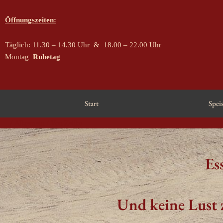
Zum
Inhalt
Öffnungszeiten:
springen
Täglich: 11.30 – 14.30 Uhr
& 18.00 – 22.00 Uhr
Montag
Ruhetag
Start
Spei
Post
/
Allgemein
/ Von
Zeljko
navigation
Es
Und keine Lust z