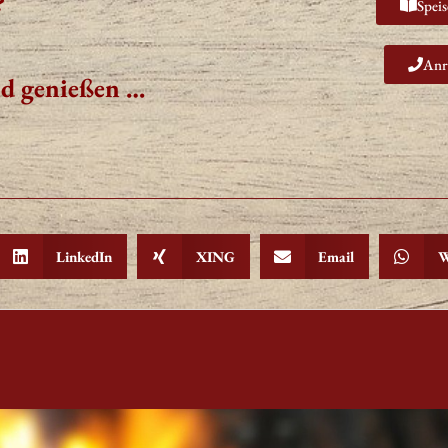
?
Speis
Anr
nd genießen …
LinkedIn
XING
Email
W