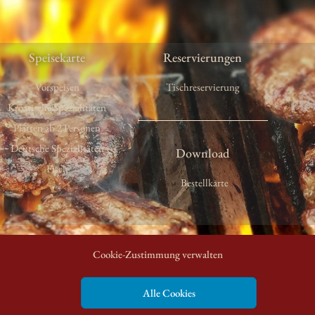
Speisekarte
Reservierungen
Vorspeisen
Tischreservierung
Kroatische Spezialitäten
Platten ab 2 Personen
Deutsche Spezialitäten
Download
Fisch
Bestellkarte
Cookie-Zustimmung verwalten
Alle Cookies