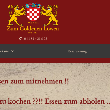
0 61 81 / 21 6 25
sekarte
Reservierung
sen zum mitnehmen !!
u kochen ??!! Essen zum abholen ..