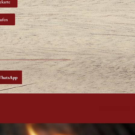
ekarte
ufen
hatsApp
Nächster Beitrag
→