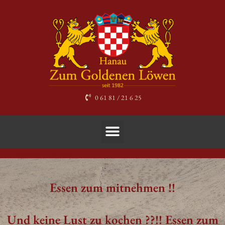
Zum
Inhalt
springen
0 61 81 / 21 6 25
Menü
/
Allgemein
/ Von
Zeljko
Post
navigation
Essen zum mitnehmen !!
Und keine Lust zu kochen ??!! Essen zum