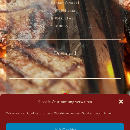
Hanauer Vorstadt 1
63450 Hanau
06181 21 6 25
06181 25 53 15
Download
Bestellkarte
Cookie-Zustimmung verwalten
Wir verwenden Cookies, um unsere Website und unseren Service zu optimieren.
F
I
T
L
X
a
n
w
i
i
Alle Cookies