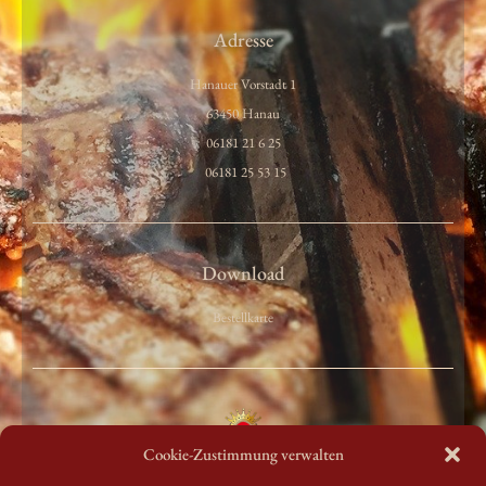
Adresse
Hanauer Vorstadt 1
63450 Hanau
06181 21 6 25
06181 25 53 15
Download
Bestellkarte
Cookie-Zustimmung verwalten