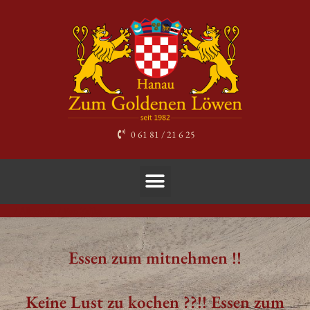
Zum
Inhalt
springen
0 61 81 / 21 6 25
Menü
/
Allgemein
/ Von
Zeljko
Post
navigation
Essen zum mitnehmen !!
Keine Lust zu kochen ??!! Essen zum