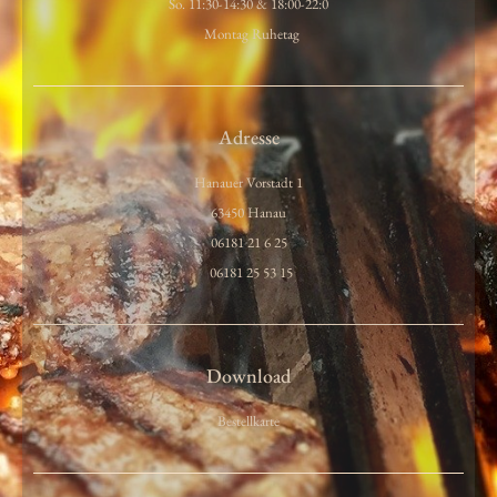
So. 11:30-14:30 & 18:00-22:0
Montag Ruhetag
Adresse
Hanauer Vorstadt 1
63450 Hanau
06181 21 6 25
06181 25 53 15
Download
Bestellkarte