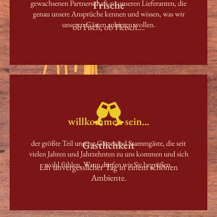
gewachsenen Partnerschaft zu unseren Lieferanten, die
Frische
genau unsere Ansprüche kennen und wissen, was wir
unseren Gästen anbieten wollen.
ob Fisch, ob Fleisch....
willkommen sein...
der größte Teil unserer Gäste sind Stammgäste, die seit
Gastlichkeit
vielen Jahren und Jahrzehnten zu uns kommen und sich
wohl fühlen. Wann dürfen wir Sie begrüßen.
Ein unvergesslicher Tag in einem schönen
Ambiente.