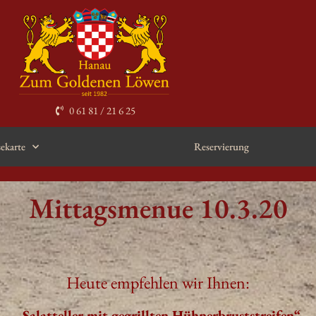
0 61 81 / 21 6 25
sekarte
Reservierung
Mittagsmenue 10.3.20
Heute empfehlen wir Ihnen:
„Salatteller mit gegrillten Hühnerbruststreifen“