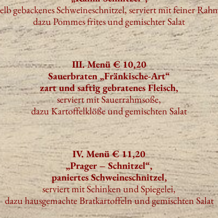
elb gebackenes Schweineschnitzel, serviert mit feiner Rah
dazu Pommes frites und gemischter Salat
III. Menü € 10,20
Sauerbraten „Fränkische-Art“
zart und saftig gebratenes Fleisch,
serviert mit Sauerrahmsoße,
dazu Kartoffelklöße und gemischten Salat
IV. Menü € 11,20
„Prager – Schnitzel“,
paniertes Schweineschnitzel,
serviert mit Schinken und Spiegelei,
dazu hausgemachte Bratkartoffeln und gemischten Salat