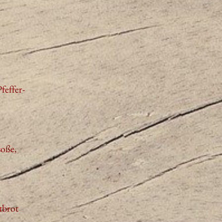
feffer-
soße,
tbrot