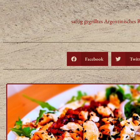
saftig gegrilltes Argentinisches
Facebook
Twit