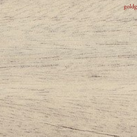
goldg