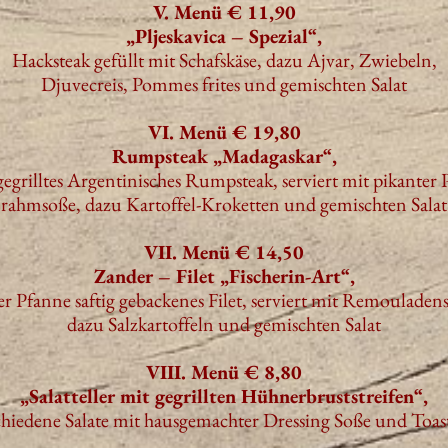
V. Menü € 11,90
„Pljeskavica – Spezial“,
Hacksteak gefüllt mit Schafskäse, dazu Ajvar, Zwiebeln,
Djuvecreis, Pommes frites und gemischten Salat
VI. Menü € 19,80
Rumpsteak „Madagaskar“,
 gegrilltes Argentinisches Rumpsteak, serviert mit pikanter P
rahmsoße, dazu Kartoffel-Kroketten und gemischten Salat
VII. Menü € 14,50
Zander – Filet „Fischerin-Art“,
er Pfanne saftig gebackenes Filet, serviert mit Remouladen
dazu Salzkartoffeln und gemischten Salat
VIII. Menü € 8,80
„Salatteller mit gegrillten Hühnerbruststreifen“,
chiedene Salate mit hausgemachter Dressing Soße und Toas