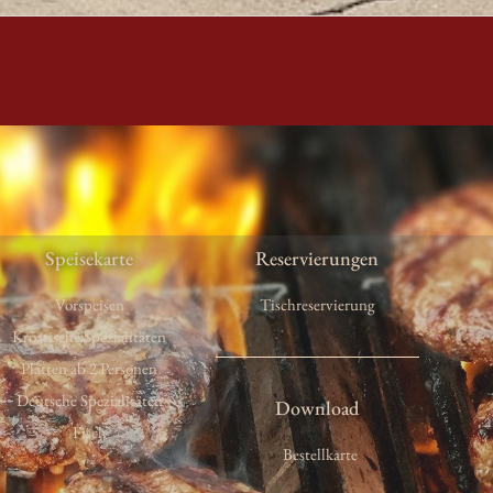
Speisekarte
Reservierungen
Vorspeisen
Tischreservierung
Kroatische Spezialitäten
Platten ab 2 Personen
Deutsche Spezialitäten
Download
Fisch
Bestellkarte