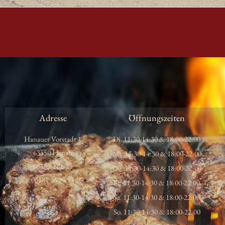
←
Vorheriger Beitrag
Adresse
Öffnungszeiten
Hanauer Vorstadt 1
Di. 11:30-14:30 & 18:00-22:00
63450 Hanau
Mi. 11:30-14:30 & 18:00-22:00
06181 21 6 25
Do. 11:30-14:30 & 18:00-22:00
06181 25 53 15
Fr. 11:30-14:30 & 18:00-22:00
Sa. 11:30-14:30 & 18:00-22:00
So. 11:30-14:30 & 18:00-22:00