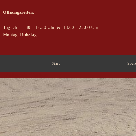
Zum
Inhalt
Öffnungszeiten:
springen
Täglich: 11.30 – 14.30 Uhr
& 18.00 – 22.00 Uhr
Montag
Ruhetag
Start
Spei
Post
/
Allgemein
/ Von
jlaatz
navigation