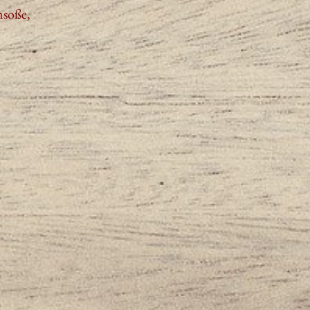
msoße,