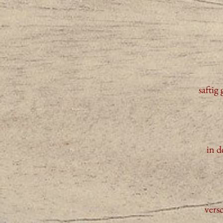
saftig
in d
vers