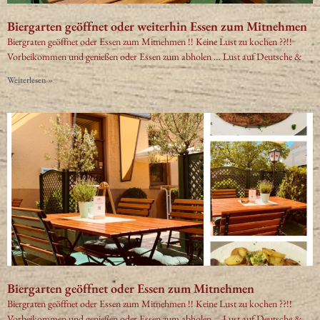
Biergarten geöffnet oder weiterhin Essen zum Mitnehmen
Biergraten geöffnet oder Essen zum Mitnehmen !! Keine Lust zu kochen ??!!
Vorbeikommen und genießen oder Essen zum abholen … Lust auf Deutsche &
Weiterlesen »
Biergarten geöffnet oder Essen zum Mitnehmen
Biergraten geöffnet oder Essen zum Mitnehmen !! Keine Lust zu kochen ??!!
Vorbeikommen und genießen oder Essen zum abholen … Lust auf Deutsche &