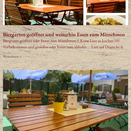
Biergarten geöffnet und weiterhin Essen zum Mitnehmen
Biergraten geöffnet oder Essen zum Mitnehmen !! Keine Lust zu kochen ??!!
Vorbeikommen und genießen oder Essen zum abholen … Lust auf Deutsche &
Weiterlesen »