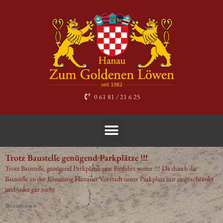
Zum
Inhalt
springen
0 61 81 / 21 6 25
Menü
Trotz Baustelle genügend Parkplätze !!!
Trotz Baustelle, genügend Parkplätze eine Einfahrt weiter !!! Da durch die
Baustelle an der Kreuzung Hanauer Vorstadt unser Parkplatz nur eingeschränkt
und/oder gar nicht
Weiterlesen »