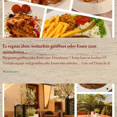
Es regnet aber, weiterhin geöffnet oder Essen zum
mitnehmen…
Biergraten geöffnet oder Essen zum Mitnehmen !! Keine Lust zu kochen ??!!
Vorbeikommen und genießen oder Essen zum abholen … Lust auf Deutsche &
Weiterlesen »