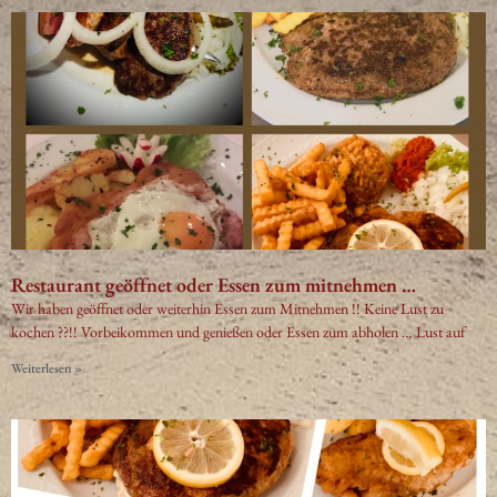
Restaurant geöffnet oder Essen zum mitnehmen …
Wir haben geöffnet oder weiterhin Essen zum Mitnehmen !! Keine Lust zu
kochen ??!! Vorbeikommen und genießen oder Essen zum abholen … Lust auf
Weiterlesen »